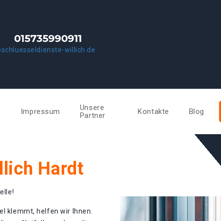
schluesseldienste-willich.de
Unsere
e
Impressum
Kontakte
Blog
Partner
llich Hardt
elle!
el klemmt, helfen wir Ihnen.