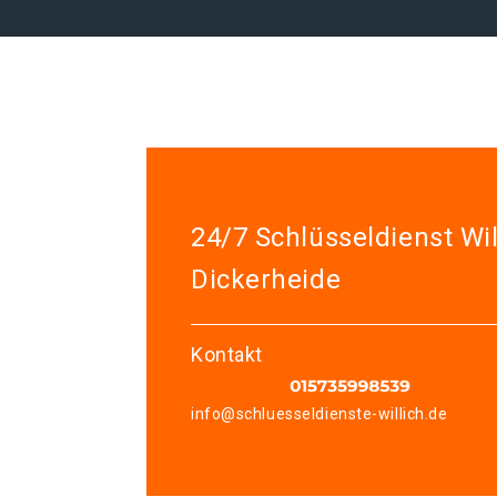
24/7 Schlüsseldienst Wil
Dickerheide
Kontakt
info@schluesseldienste-willich.de