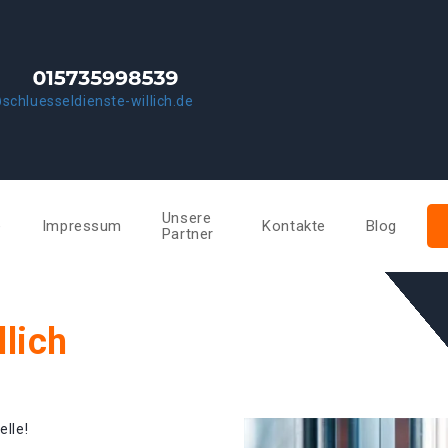
schluesseldienste-willich.de
Unsere
e
Impressum
Kontakte
Blog
Partner
llich
elle!